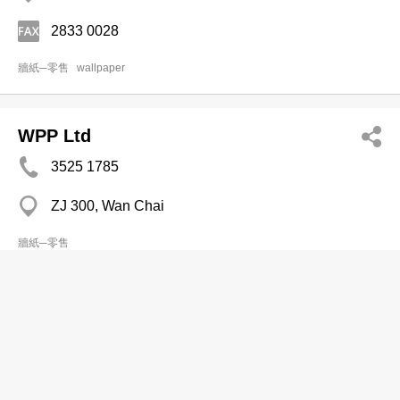
2833 0028
牆紙─零售
wallpaper
WPP Ltd
3525 1785
ZJ 300, Wan Chai
牆紙─零售
Bonny Trdg Co
2994 4404
Selwyn Fty Bldg, Kwun Tong