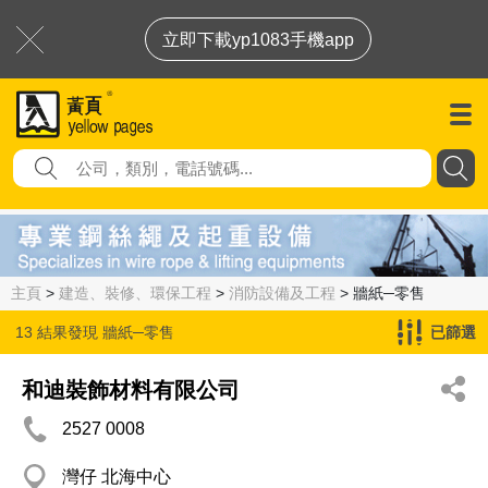
立即下載yp1083手機app
主頁
>
建造、裝修、環保工程
>
消防設備及工程
> 牆紙─零售
13 結果發現
牆紙─零售
已篩選
和迪裝飾材料有限公司
2527 0008
灣仔 北海中心