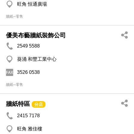
旺角 恒通廣場
牆紙─零售
優美布藝牆紙裝飾公司
2549 5588
葵涌 和豐工業中心
3526 0538
牆紙─零售
牆紙特區
分店
2415 7178
旺角 雅佳樓