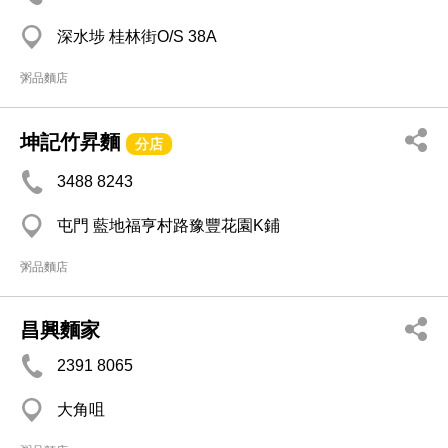
深水埗 桂林街O/S 38A
粥品麵店
坤記竹昇麵
分店
3488 8243
屯門 藍地福亨村路豫豐花園K鋪
粥品麵店
昌興麵家
2391 8065
大角咀