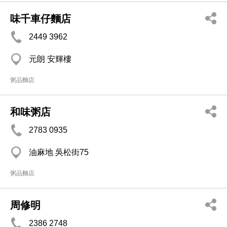
味千車仔麵店
2449 3962
元朗 安輝樓
粥品麵店
和味粥店
2783 0935
油麻地 吳松街75
粥品麵店
周修明
2386 2748