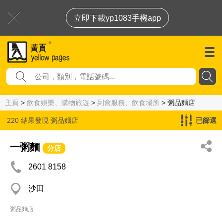
立即下載yp1083手機app
主頁
>
飲食娛樂、購物旅遊
>
到會服務、飲食場所
> 粥品麵店
220 結果發現
粥品麵店
已篩選
一粥麵
分店
2601 8158
沙田
粥品麵店