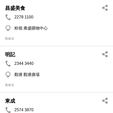
昌盛美食
2278 1100
粉嶺 雍盛購物中心
熟食店
明記
2344 3440
觀塘 觀塘廣場
熟食店
東成
2574 3870