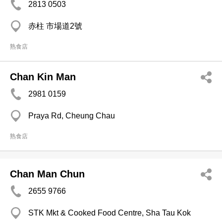
2813 0503
赤柱 市場道2號
熟食店
Chan Kin Man
2981 0159
Praya Rd, Cheung Chau
熟食店
Chan Man Chun
2655 9766
STK Mkt & Cooked Food Centre, Sha Tau Kok