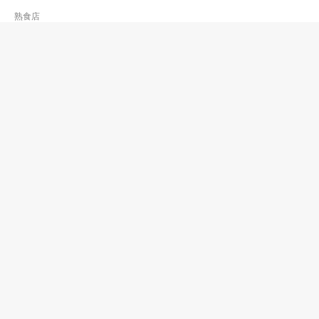
熟食店
金意咖啡奶茶
2552 0028
香港仔 漁光道街市
熟食店
金源咖啡
2340 4265
藍田
熟食店