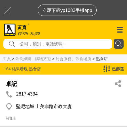
立即下載yp1083手機app
主頁
>
飲食娛樂、購物旅遊
>
到會服務、飲食場所
> 熟食店
164 結果發現
熟食店
已篩選
卓記
2817 4334
堅尼地城 士美非路市政大廈
熟食店