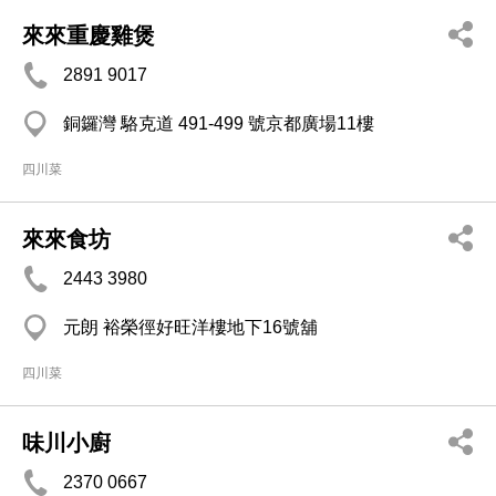
來來重慶雞煲
2891 9017
銅鑼灣 駱克道 491-499 號京都廣場11樓
四川菜
來來食坊
2443 3980
元朗 裕榮徑好旺洋樓地下16號舖
四川菜
味川小廚
2370 0667