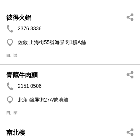
彼得火鍋
2376 3336
佐敦 上海街55號海景閣1樓A舖
四川菜
青藏牛肉麵
2151 0506
北角 錦屏街27A號地舖
四川菜
南北樓