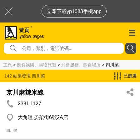
立即下載yp1083手機app
主頁
>
飲食娛樂、購物旅遊
>
到會服務、飲食場所
> 四川菜
142 結果發現
四川菜
已篩選
京川麻辣米線
2381 1127
大角咀 晏架街6號2A店
四川菜