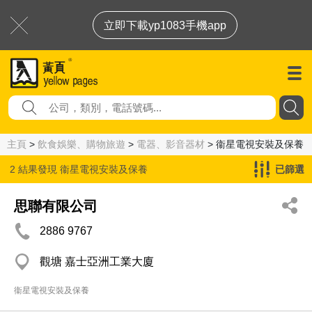
立即下載yp1083手機app
主頁
>
飲食娛樂、購物旅遊
>
電器、影音器材
> 衞星電視安裝及保養
2 結果發現
衞星電視安裝及保養
已篩選
思聯有限公司
2886 9767
觀塘 嘉士亞洲工業大廈
衞星電視安裝及保養