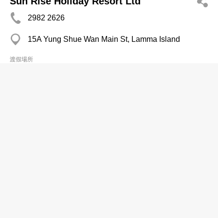
Sun Rise Holiday Resort Ltd
2982 2626
15A Yung Shue Wan Main St, Lamma Island
渡假場所
Tai Tong Organic Valley Co Ltd
分店
2473 3818
Tai Tong Tsuen, Yuen Long
2474 3255
渡假場所
Boutique Villa
分店