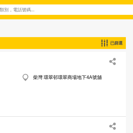
已篩選
柴灣 環翠邨環翠商場地下4A號舖