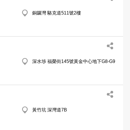
銅鑼灣 駱克道511號2樓
深水埗 福榮街145號黃金中心地下G8-G9
黃竹坑 深灣道7B