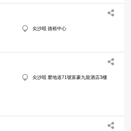
尖沙咀 德裕中心
尖沙咀 麼地道71號富豪九龍酒店3樓