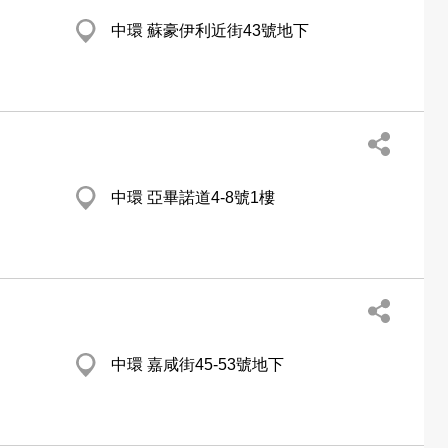
中環 蘇豪伊利近街43號地下
中環 亞畢諾道4-8號1樓
中環 嘉咸街45-53號地下