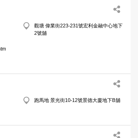
觀塘 偉業街223-231號宏利金融中心地下
2號舖
htm
跑馬地 景光街10-12號景德大廈地下B舖