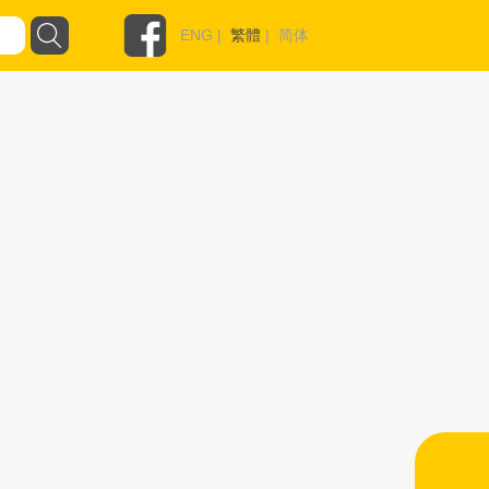
ENG
|
繁體
|
简体