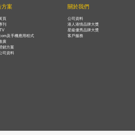
告方案
關於我們
黃頁
公司資料
專刊
港人港情品牌大獎
TV
星級優秀品牌大獎
.com及手機應用程式
客戶服務
推廣
營銷方案
公司資料