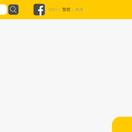
ENG
|
繁體
|
简体