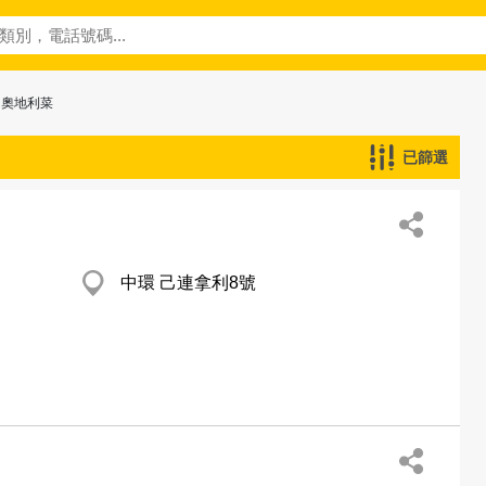
 奧地利菜
已篩選
中環 己連拿利8號