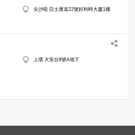
尖沙咀 亞士厘道22號好利時大廈1樓
上環 大安台8號A地下