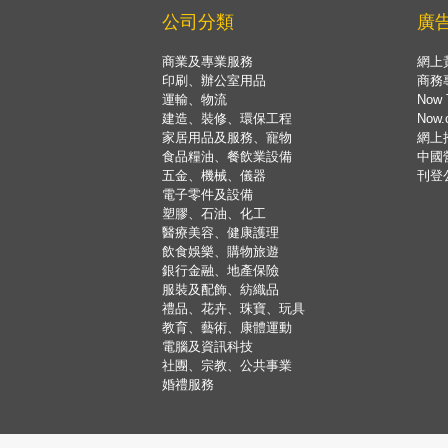
公司分類
廣
商業及專業服務
網上
印刷、辦公室用品
商務
運輸、物流
Now 
建造、裝修、環保工程
Now
家居用品及服務、寵物
網上
食品糧油、餐飲業設備
中國
五金、機械、儀器
刊登
電子零件及設備
塑膠、石油、化工
醫療美容、健康護理
飲食娛樂、購物旅遊
銀行金融、地產保險
服裝及配飾、紡織品
禮品、花卉、珠寶、玩具
教育、藝術、康體運動
電腦及資訊科技
社團、宗教、公共事業
婚禮服務