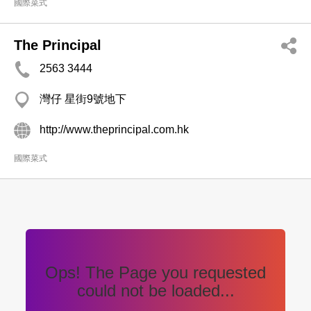
國際菜式
The Principal
2563 3444
灣仔 星街9號地下
http://www.theprincipal.com.hk
國際菜式
Ops! The Page you requested
could not be loaded...