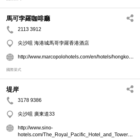
馬可孛羅咖啡廳
2113 3912
尖沙咀 海港城馬哥孛羅香港酒店
http://www.marcopolohotels.com/en/hotels/hongkong/kowloon/marco_polo_hongkong/restaurants_and_bars/index.html
國際菜式
堤岸
3178 9386
尖沙咀 廣東道33
http://www.sino-
hotels.com/The_Royal_Pacific_Hotel_and_Towers/en/Dining_and_Entertainment.aspx