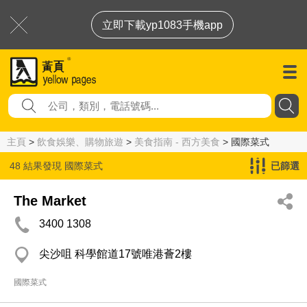
立即下載yp1083手機app
主頁
>
飲食娛樂、購物旅遊
>
美食指南 - 西方美食
> 國際菜式
48 結果發現
國際菜式
已篩選
The Market
3400 1308
尖沙咀 科學館道17號唯港薈2樓
國際菜式