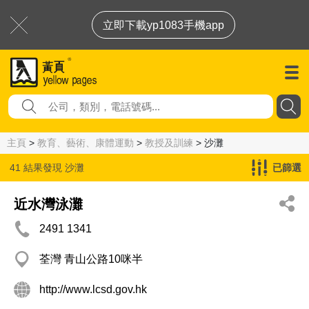
立即下載yp1083手機app
主頁
>
教育、藝術、康體運動
>
教授及訓練
> 沙灘
41 結果發現
沙灘
已篩選
近水灣泳灘
2491 1341
荃灣 青山公路10咪半
http://www.lcsd.gov.hk