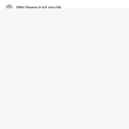
http://www.lcsd.gov.hk
沙灘
深水灣泳灘
2812 0228
淺水灣 深水灣香島道
http://www.lcsd.gov.hk
沙灘
舂坎角泳灘
2813 0454
舂磡角 舂坎角道