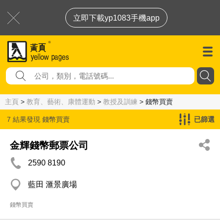
立即下載yp1083手機app
主頁
>
教育、藝術、康體運動
>
教授及訓練
> 錢幣買賣
7 結果發現
錢幣買賣
已篩選
金輝錢幣郵票公司
2590 8190
藍田 滙景廣場
錢幣買賣