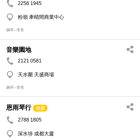
2256 1945
粉嶺 牽晴間商業中心
鋼琴─零售
音樂園地
2121 0581
天水圍 天盛商場
鋼琴─零售
恩雨琴行
分店
2788 1805
深水埗 成都大廈