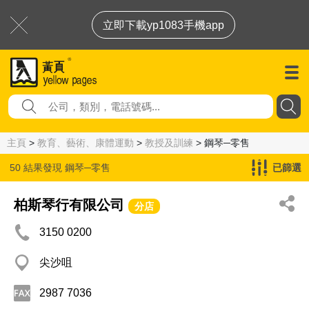
立即下載yp1083手機app
主頁
>
教育、藝術、康體運動
>
教授及訓練
> 鋼琴─零售
50 結果發現
鋼琴─零售
已篩選
柏斯琴行有限公司
分店
3150 0200
尖沙咀
2987 7036