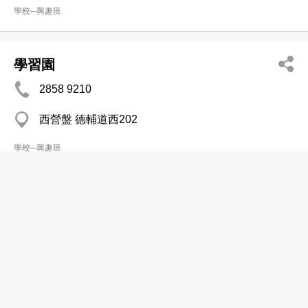
學校─興趣班
學習園
2858 9210
西營盤 德輔道西202
學校─興趣班
導思教育中心有限公司
2318 0620
九龍灣 麗晶花園商場
學校─興趣班