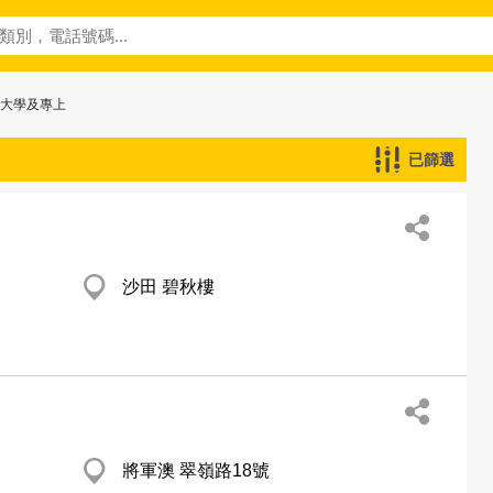
─大學及專上
已篩選
沙田 碧秋樓
將軍澳 翠嶺路18號