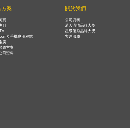
告方案
關於我們
黃頁
公司資料
專刊
港人港情品牌大獎
TV
星級優秀品牌大獎
.com及手機應用程式
客戶服務
推廣
營銷方案
公司資料