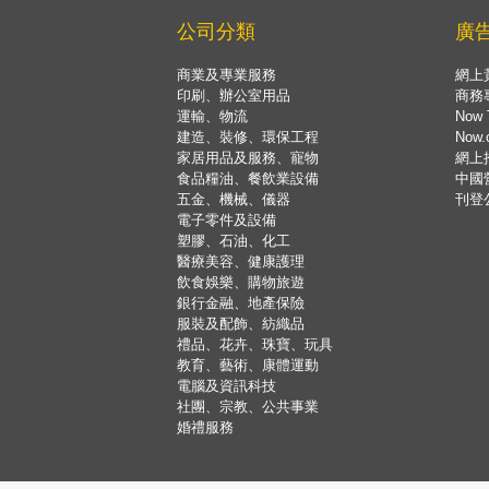
公司分類
廣
商業及專業服務
網上
印刷、辦公室用品
商務
運輸、物流
Now 
建造、裝修、環保工程
Now
家居用品及服務、寵物
網上
食品糧油、餐飲業設備
中國
五金、機械、儀器
刊登
電子零件及設備
塑膠、石油、化工
醫療美容、健康護理
飲食娛樂、購物旅遊
銀行金融、地產保險
服裝及配飾、紡織品
禮品、花卉、珠寶、玩具
教育、藝術、康體運動
電腦及資訊科技
社團、宗教、公共事業
婚禮服務