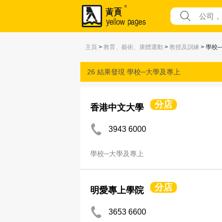
主頁
>
教育、藝術、康體運動
>
教授及訓練
> 學校
26 結果發現
學校─大學及專上
分店
香港中文大學
3943 6000
學校─大學及專上
分店
明愛專上學院
3653 6600