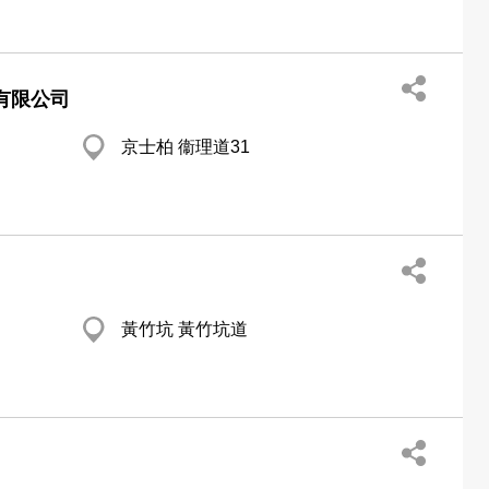
有限公司
京士柏 衞理道31
黃竹坑 黃竹坑道