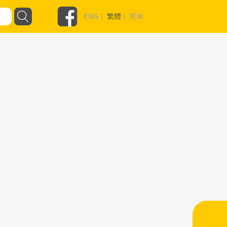
ENG
|
繁體
|
简体