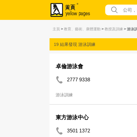
主頁
>
教育、藝術、康體運動
>
教授及訓練
> 游泳
19 結果發現
游泳訓練
卓倫游泳會
2777 9338
游泳訓練
東方游泳中心
3501 1372