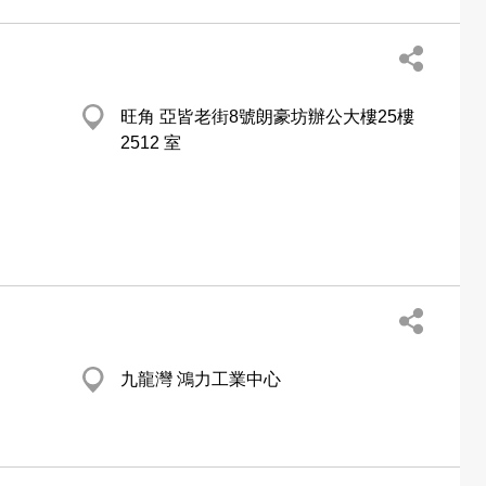
旺角 亞皆老街8號朗豪坊辦公大樓25樓
2512 室
九龍灣 鴻力工業中心