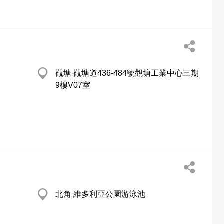
觀塘 觀塘道436-484號觀塘工業中心三期
9樓V07室
北角 維多利亞公園游泳池