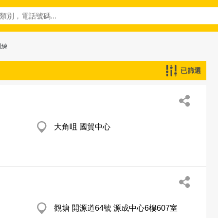
訓練
已篩選
大角咀 國貿中心
觀塘 開源道64號 源成中心6樓607室