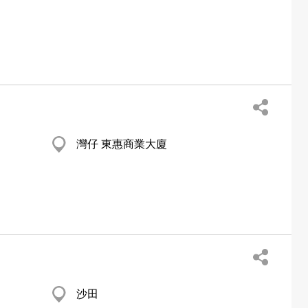
灣仔 東惠商業大廈
沙田