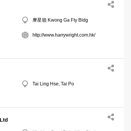
摩星嶺 Kwong Ga Fty Bldg
http://www.harrywright.com.hk/
Tai Ling Hse, Tai Po
Ltd