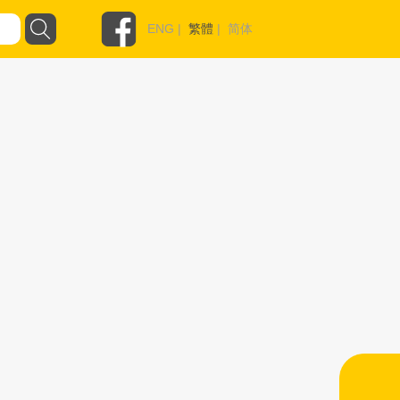
ENG
|
繁體
|
简体