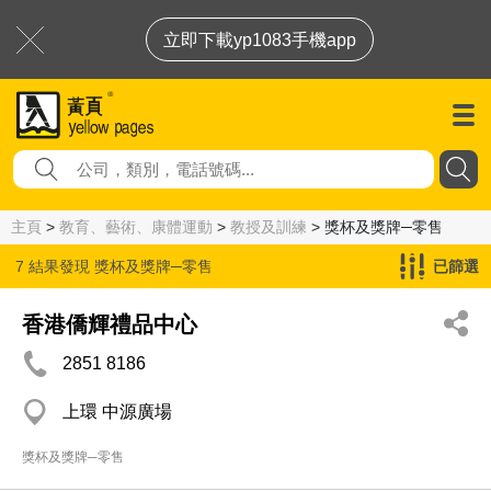
立即下載yp1083手機app
主頁
>
教育、藝術、康體運動
>
教授及訓練
> 獎杯及獎牌─零售
7 結果發現
獎杯及獎牌─零售
已篩選
香港僑輝禮品中心
2851 8186
上環 中源廣場
獎杯及獎牌─零售