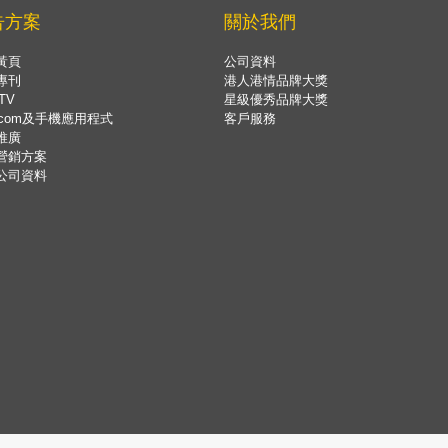
告方案
關於我們
黃頁
公司資料
專刊
港人港情品牌大獎
TV
星級優秀品牌大獎
.com及手機應用程式
客戶服務
推廣
營銷方案
公司資料