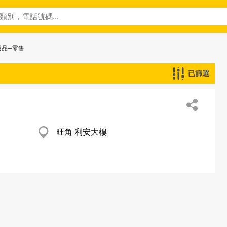
用品─零售
已篩選
旺角 利安大樓