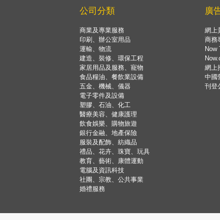
公司分類
廣
商業及專業服務
網上
印刷、辦公室用品
商務
運輸、物流
Now 
建造、裝修、環保工程
Now
家居用品及服務、寵物
網上
食品糧油、餐飲業設備
中國
五金、機械、儀器
刊登
電子零件及設備
塑膠、石油、化工
醫療美容、健康護理
飲食娛樂、購物旅遊
銀行金融、地產保險
服裝及配飾、紡織品
禮品、花卉、珠寶、玩具
教育、藝術、康體運動
電腦及資訊科技
社團、宗教、公共事業
婚禮服務