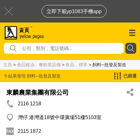
立即下載yp1083手機app
主頁
>
食品糧油、餐飲業設備
>
飲品、煙草
> 飼料─批發及製造
9 結果發現
飼料─批發及製造
已篩選
東麟農業集團有限公司
2116 1218
灣仔 港灣道18號中環廣場51樓5103室
2115 1872