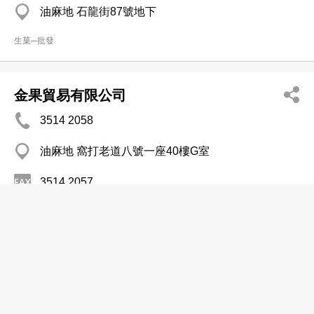
油麻地 石龍街87號地下
生菓─批發
金果貿易有限公司
3514 2058
油麻地 窩打老道八號一座40樓G室
3514 2057
生菓─批發
信誠洋行
2525 2236
灣仔 會展廣場