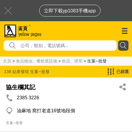
立即下載yp1083手機app
主頁
>
食品糧油、餐飲業設備
>
飲品、煙草
> 生菓─批發
138 結果發現
生菓─批發
已篩選
協生欄其記
2385 3226
油麻地 窩打老道16號地段側
生菓─批發