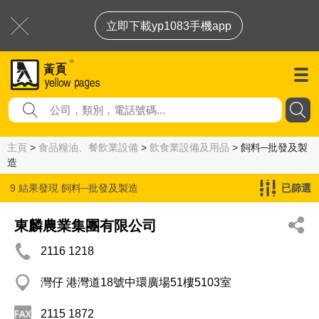
立即下載yp1083手機app
主頁
>
食品糧油、餐飲業設備
>
飲食業設備及用品
> 飼料─批發及製
造
9 結果發現
飼料─批發及製造
已篩選
東麟農業集團有限公司
2116 1218
灣仔 港灣道18號中環廣場51樓5103室
2115 1872