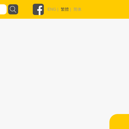
ENG
|
繁體
|
简体