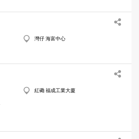
灣仔 海富中心
紅磡 福成工業大廈