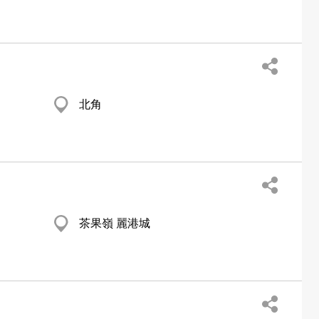
北角
茶果嶺 麗港城