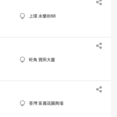
上環 永樂街68
旺角 寶田大廈
荃灣 富麗花園商場