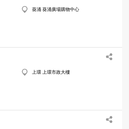
葵涌 葵涌廣場購物中心
上環 上環市政大樓