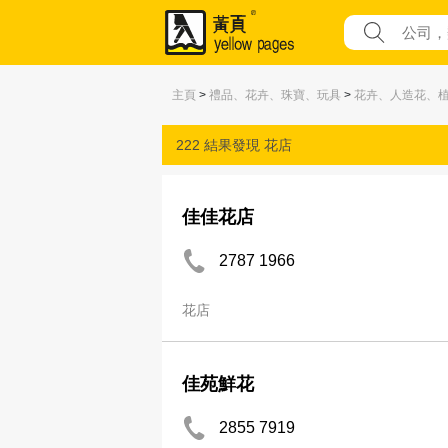
主頁
>
禮品、花卉、珠寶、玩具
>
花卉、人造花、
222 結果發現
花店
佳佳花店
2787 1966
花店
佳苑鮮花
2855 7919