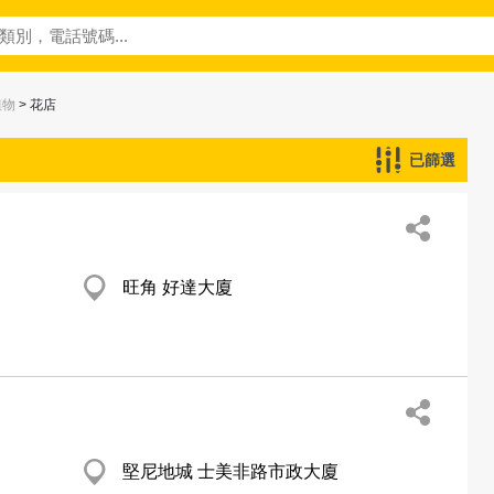
植物
> 花店
已篩選
旺角 好達大廈
堅尼地城 士美非路市政大廈