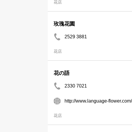
花店
玫瑰花園
2529 3881
花店
花の語
2330 7021
http://www.language-flower.com/
花店