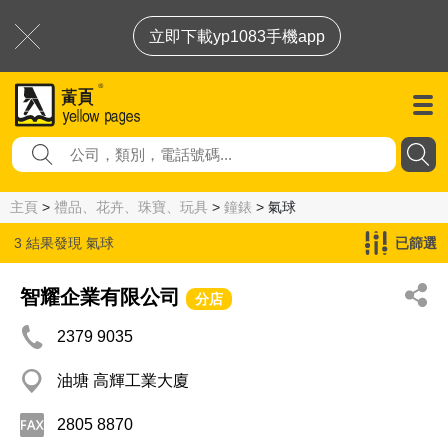
立即下載yp1083手機app
主頁
>
禮品、花卉、珠寶、玩具
>
鐘錶
> 氣球
3 結果發現
氣球
已篩選
智耀企業有限公司
分店
2379 9035
油塘 高輝工業大廈
2805 8870