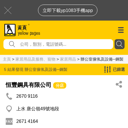
立即下載yp1083手機app
主頁
>
家居用品及服務、寵物
>
家居用品
> 辦公室傢俬及設備─鋼製
5 結果發現
辦公室傢俬及設備─鋼製
已篩選
恒豐鋼具有限公司
分店
2670 9116
上水 唐公嶺49號地段
2671 4164