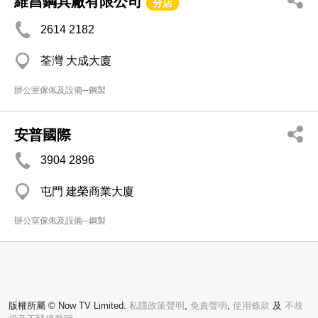
維昌鋼具廠有限公司
分店
2614 2182
荃灣 大成大廈
辦公室傢俬及設備─鋼製
安普國際
3904 2896
屯門 建榮商業大廈
辦公室傢俬及設備─鋼製
版權所屬 © Now TV Limited.
私隱政策聲明
,
免責聲明
,
使用條款
及
不歧