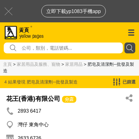
立即下載yp1083手機app
主頁
>
家居用品及服務、寵物
>
家居用品
> 肥皂及清潔劑─批發及製
造
4 結果發現
肥皂及清潔劑─批發及製造
已篩選
花王(香港)有限公司
分店
2893 6417
灣仔 東角中心
2633 6726