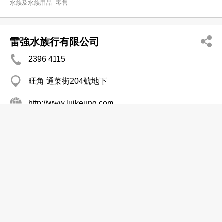
水族及水族用品─零售
雷強水族行有限公司
2396 4115
旺角 通菜街204號地下
http://www.luikeung.com
寵物用品─零售
寵物用品─批發及製造
水族及水族用品─零售
漢記水族工程有限公司
2334 6900
紅磡 偉景樓
2764 3065