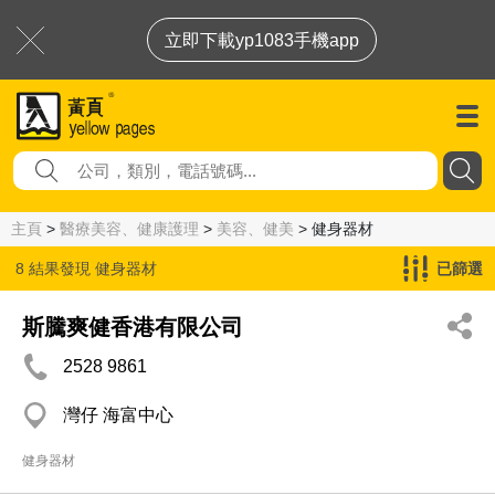
立即下載yp1083手機app
主頁
>
醫療美容、健康護理
>
美容、健美
> 健身器材
8 結果發現
健身器材
已篩選
斯騰爽健香港有限公司
2528 9861
灣仔 海富中心
健身器材