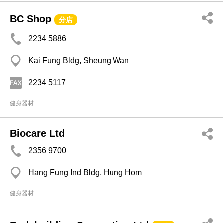
BC Shop
分店
2234 5886
Kai Fung Bldg, Sheung Wan
2234 5117
健身器材
Biocare Ltd
2356 9700
Hang Fung Ind Bldg, Hung Hom
健身器材