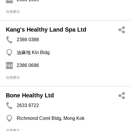
自然療法
Kang's Healthy Land Spa Ltd
2386 0388
油麻地 Kln Bldg
2386 0696
自然療法
Bone Healthy Ltd
2633 9722
Richmond Coml Bldg, Mong Kok
自然療法