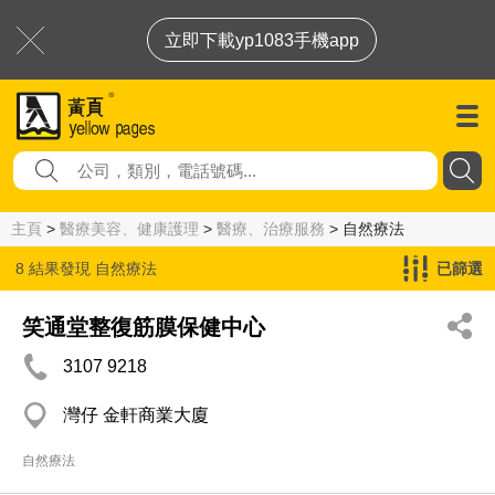
立即下載yp1083手機app
主頁
>
醫療美容、健康護理
>
醫療、治療服務
> 自然療法
8 結果發現
自然療法
已篩選
笑通堂整復筋膜保健中心
3107 9218
灣仔 金軒商業大廈
自然療法