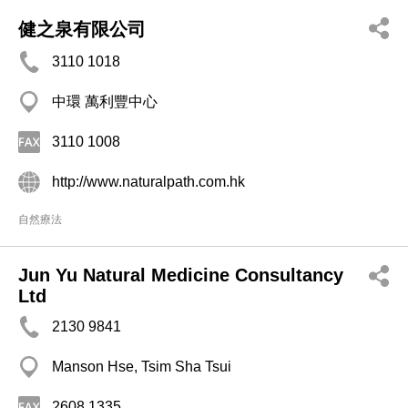
健之泉有限公司
3110 1018
中環 萬利豐中心
3110 1008
http://www.naturalpath.com.hk
自然療法
Jun Yu Natural Medicine Consultancy
Ltd
2130 9841
Manson Hse, Tsim Sha Tsui
2608 1335