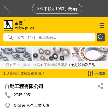
立即下載yp1083手機app
主頁
>
五金、機械、儀器
>
工業機械及用品
> 氣動設備及用品
1 結果發現
氣動設備及用品
已篩選
自動工程有限公司
2745 2951
新蒲崗 六合工業大廈