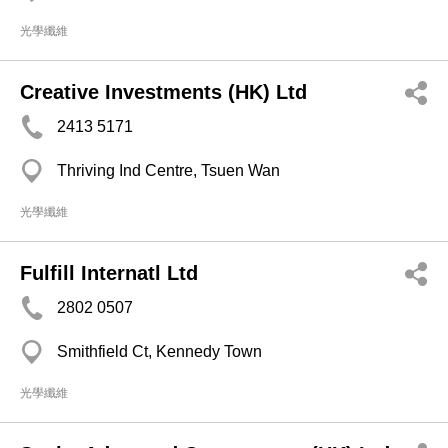
光學纖維
Creative Investments (HK) Ltd
2413 5171
Thriving Ind Centre, Tsuen Wan
光學纖維
Fulfill Internatl Ltd
2802 0507
Smithfield Ct, Kennedy Town
光學纖維