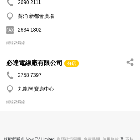
2690 2111
葵涌 新都會廣場
2634 1802
鐵線及銅線
必達電線廠有限公司
分店
2758 7397
九龍灣 寶康中心
鐵線及銅線
版權所屬 © Now TV Limited.
私隱政策聲明
,
免責聲明
,
使用條款
及
不歧