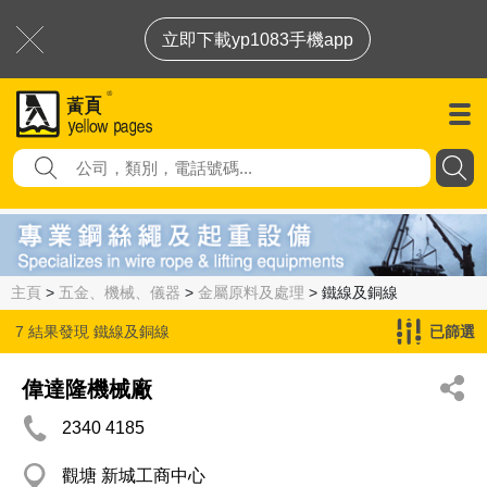
立即下載yp1083手機app
主頁
>
五金、機械、儀器
>
金屬原料及處理
> 鐵線及銅線
7 結果發現
鐵線及銅線
已篩選
偉達隆機械廠
2340 4185
觀塘 新城工商中心