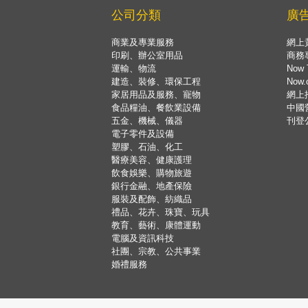
公司分類
廣
商業及專業服務
網上
印刷、辦公室用品
商務
運輸、物流
Now 
建造、裝修、環保工程
Now
家居用品及服務、寵物
網上
食品糧油、餐飲業設備
中國
五金、機械、儀器
刊登
電子零件及設備
塑膠、石油、化工
醫療美容、健康護理
飲食娛樂、購物旅遊
銀行金融、地產保險
服裝及配飾、紡織品
禮品、花卉、珠寶、玩具
教育、藝術、康體運動
電腦及資訊科技
社團、宗教、公共事業
婚禮服務