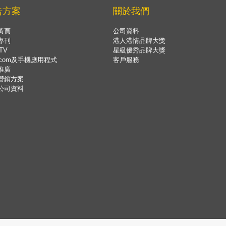
告方案
關於我們
黃頁
公司資料
專刊
港人港情品牌大獎
TV
星級優秀品牌大獎
.com及手機應用程式
客戶服務
推廣
營銷方案
公司資料