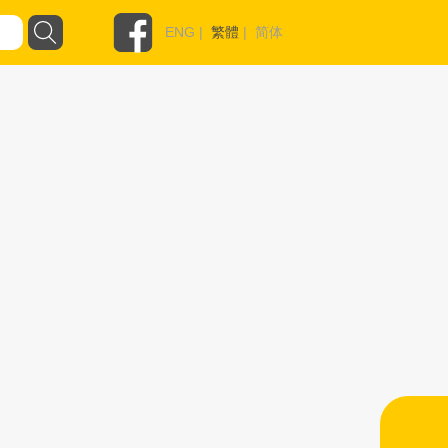
ENG
|
繁體
|
简体