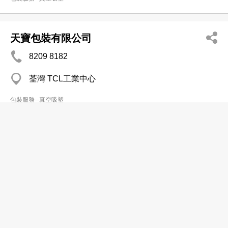
天寶包裝有限公司
8209 8182
荃灣 TCL工業中心
包裝服務─真空吸塑
宇光實業有限公司
2949 3899
上環 華秦國際大廈
2850 5356
包裝服務─真空吸塑