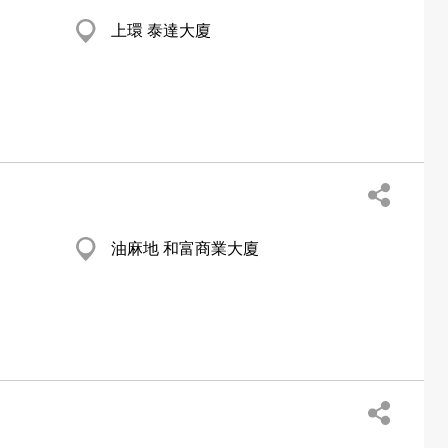
上環 泰達大廈
油麻地 和富商業大廈