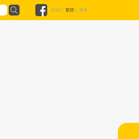
ENG
|
繁體
|
简体