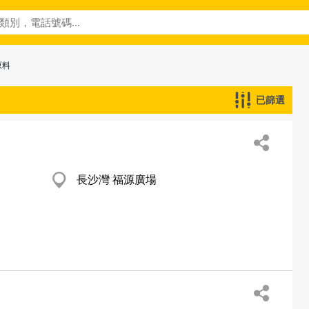
原料
已篩選
長沙灣 福源廣場