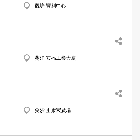
觀塘 豐利中心
葵涌 安福工業大廈
尖沙咀 康宏廣場