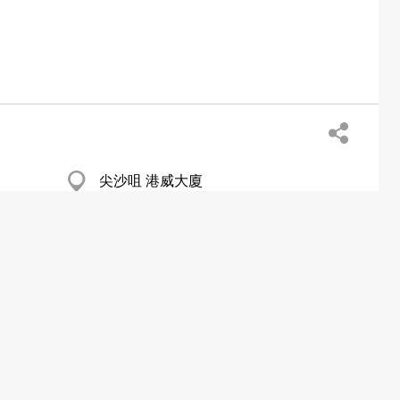
尖沙咀 港威大廈
荔枝角 月輪街2