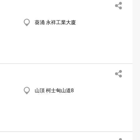
葵涌 永祥工業大廈
山頂 柯士甸山道8