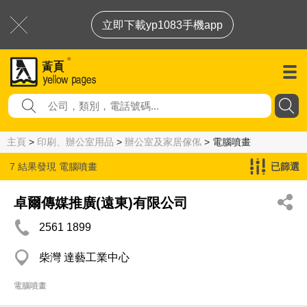
立即下載yp1083手機app
主頁
>
印刷、辦公室用品
>
辦公室及家居傢俬
> 電腦噴畫
7 結果發現
電腦噴畫
已篩選
卓爾傳媒推廣(遠東)有限公司
2561 1899
柴灣 達藝工業中心
電腦噴畫