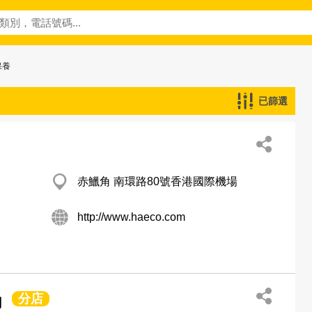
保養
已篩選
赤鱲角 南環路80號香港國際機場
http://www.haeco.com
分店
司