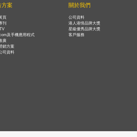
告方案
關於我們
黃頁
公司資料
專刊
港人港情品牌大獎
TV
星級優秀品牌大獎
.com及手機應用程式
客戶服務
推廣
營銷方案
公司資料