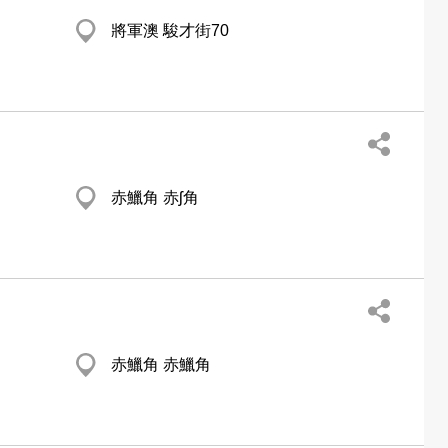
將軍澳 駿才街70
赤鱲角 赤ʃ角
赤鱲角 赤鱲角