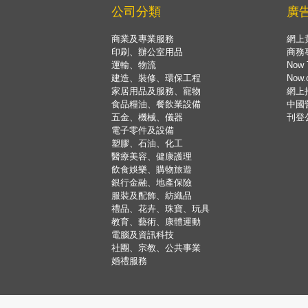
公司分類
廣
商業及專業服務
網上
印刷、辦公室用品
商務
運輸、物流
Now 
建造、裝修、環保工程
Now
家居用品及服務、寵物
網上
食品糧油、餐飲業設備
中國
五金、機械、儀器
刊登
電子零件及設備
塑膠、石油、化工
醫療美容、健康護理
飲食娛樂、購物旅遊
銀行金融、地產保險
服裝及配飾、紡織品
禮品、花卉、珠寶、玩具
教育、藝術、康體運動
電腦及資訊科技
社團、宗教、公共事業
婚禮服務