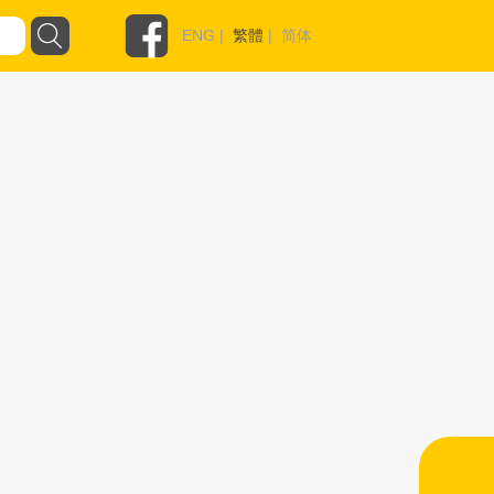
ENG
|
繁體
|
简体