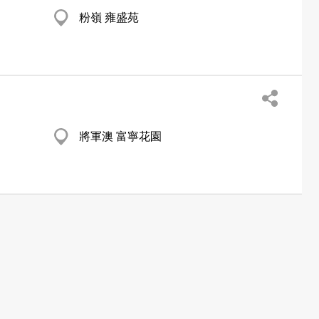
粉嶺 雍盛苑
將軍澳 富寧花園
告方案
關於我們
黃頁
公司資料
專刊
港人港情品牌大獎
TV
星級優秀品牌大獎