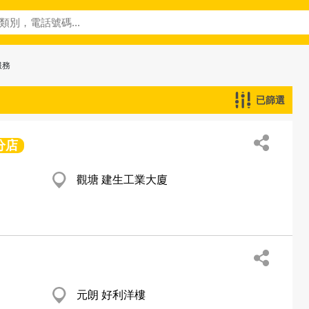
服務
已篩選
分店
觀塘 建生工業大廈
元朗 好利洋樓