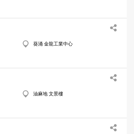
葵涌 金龍工業中心
油麻地 文景樓