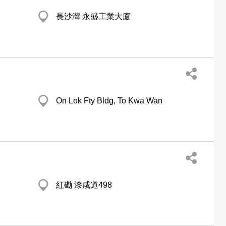
長沙灣 永盛工業大廈
On Lok Fty Bldg, To Kwa Wan
紅磡 漆咸道498