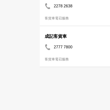
2278 2638
客貨車電召服務
成記客貨車
2777 7800
客貨車電召服務
公司分類
廣
商業及專業服務
網上
印刷、辦公室用品
商務
運輸、物流
Now 