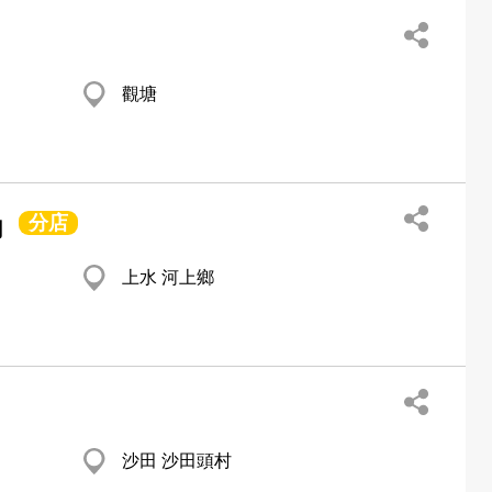
觀塘
分店
司
上水 河上鄉
沙田 沙田頭村