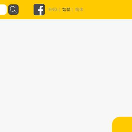
ENG
|
繁體
|
简体