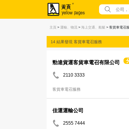
主頁
>
運輸、物流
>
海上交通、船艇
> 客貨車電召
14 結果發現
客貨車電召服務
勁達貨運客貨車電召有限公司
2110 3333
客貨車電召服務
佳運運輸公司
2555 7444