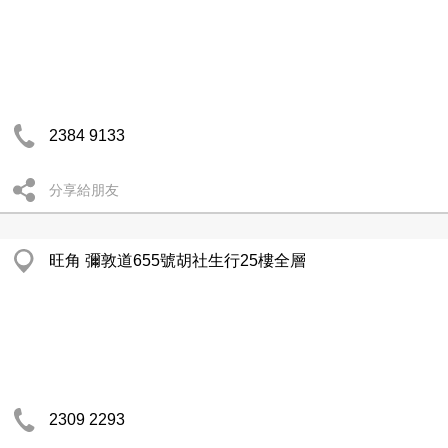
2384 9133
分享給朋友
旺角 彌敦道655號胡社生行25樓全層
2309 2293