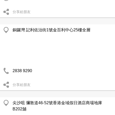
分享給朋友
銅鑼灣 記利佐治街1號金百利中心25樓全層
2838 9290
分享給朋友
尖沙咀 彌敦道46-52號香港金域假日酒店商場地庫
B202舖