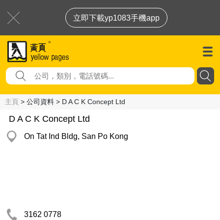
立即下載yp1083手機app
主頁
> 公司資料 > D A C K Concept Ltd
D A C K Concept Ltd
On Tat Ind Bldg, San Po Kong
3162 0778