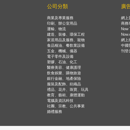
公司分類
廣
商業及專業服務
網上
印刷、辦公室用品
商務
運輸、物流
Now 
建造、裝修、環保工程
Now
家居用品及服務、寵物
網上
食品糧油、餐飲業設備
中國
五金、機械、儀器
刊登
電子零件及設備
塑膠、石油、化工
醫療美容、健康護理
飲食娛樂、購物旅遊
銀行金融、地產保險
服裝及配飾、紡織品
禮品、花卉、珠寶、玩具
教育、藝術、康體運動
電腦及資訊科技
社團、宗教、公共事業
婚禮服務