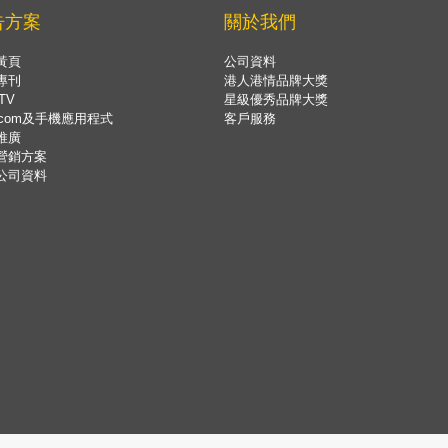
告方案
關於我們
黃頁
公司資料
專刊
港人港情品牌大獎
TV
星級優秀品牌大獎
.com及手機應用程式
客戶服務
推廣
營銷方案
公司資料