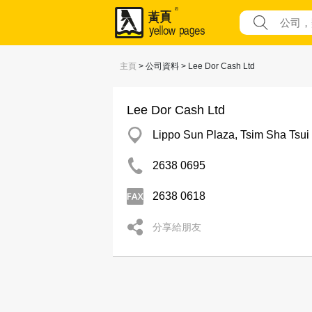
主頁
> 公司資料 > Lee Dor Cash Ltd
Lee Dor Cash Ltd
Lippo Sun Plaza, Tsim Sha Tsui
2638 0695
2638 0618
分享給朋友