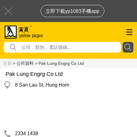
立即下載yp1083手機app
主頁
> 公司資料 > Pak Lung Engrg Co Ltd
Pak Lung Engrg Co Ltd
8 San Lau St, Hung Hom
2334 1438