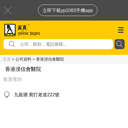
立即下載yp1083手機app
主頁
> 公司資料 > 香港浸信會醫院
香港浸信會醫院
歡迎查詢
九龍塘 窩打老道222號