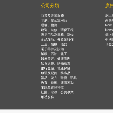
公司分類
廣
商業及專業服務
網上
印刷、辦公室用品
商務
運輸、物流
Now 
建造、裝修、環保工程
Now
家居用品及服務、寵物
網上
食品糧油、餐飲業設備
中國
五金、機械、儀器
刊登
電子零件及設備
塑膠、石油、化工
醫療美容、健康護理
飲食娛樂、購物旅遊
銀行金融、地產保險
服裝及配飾、紡織品
禮品、花卉、珠寶、玩具
教育、藝術、康體運動
電腦及資訊科技
社團、宗教、公共事業
婚禮服務