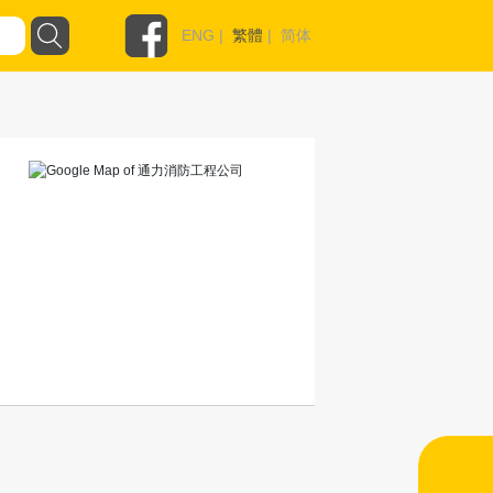
ENG
|
繁體
|
简体