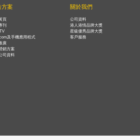
告方案
關於我們
黃頁
公司資料
專刊
港人港情品牌大獎
TV
星級優秀品牌大獎
.com及手機應用程式
客戶服務
推廣
營銷方案
公司資料