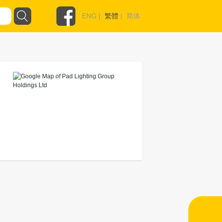
ENG
|
繁體
|
简体