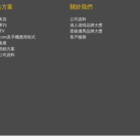
告方案
關於我們
黃頁
公司資料
專刊
港人港情品牌大獎
TV
星級優秀品牌大獎
.com及手機應用程式
客戶服務
推廣
營銷方案
公司資料