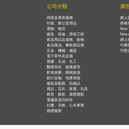
公司分類
廣
商業及專業服務
網上
印刷、辦公室用品
商務
運輸、物流
Now 
建造、裝修、環保工程
Now
家居用品及服務、寵物
網上
食品糧油、餐飲業設備
中國
五金、機械、儀器
刊登
電子零件及設備
塑膠、石油、化工
醫療美容、健康護理
飲食娛樂、購物旅遊
銀行金融、地產保險
服裝及配飾、紡織品
禮品、花卉、珠寶、玩具
教育、藝術、康體運動
電腦及資訊科技
社團、宗教、公共事業
婚禮服務