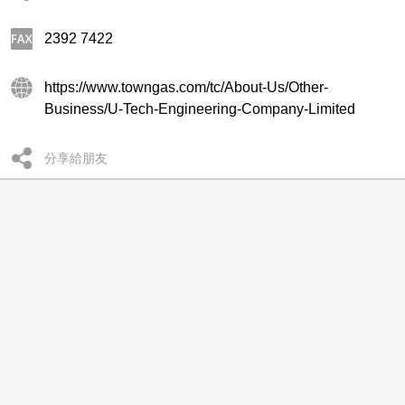
2392 7422
https://www.towngas.com/tc/About-Us/Other-
Business/U-Tech-Engineering-Company-Limited
分享給朋友