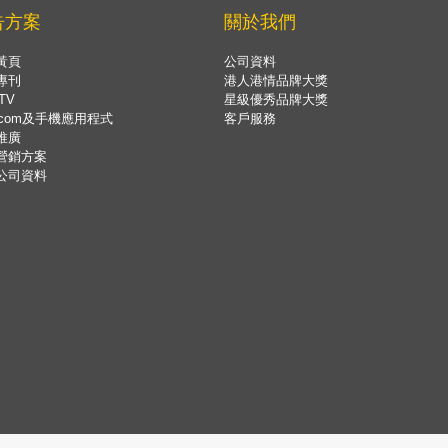
告方案
關於我們
黃頁
公司資料
專刊
港人港情品牌大獎
TV
星級優秀品牌大獎
.com及手機應用程式
客戶服務
推廣
營銷方案
公司資料