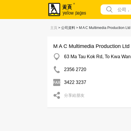
主頁
> 公司資料 > M A C Multimedia Production Ltd
M A C Multimedia Production Ltd
63 Ma Tau Kok Rd, To Kwa Wan
2356 2720
3422 3237
分享給朋友