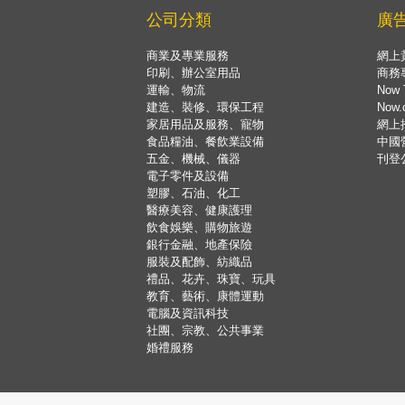
公司分類
廣
商業及專業服務
網上
印刷、辦公室用品
商務
運輸、物流
Now 
建造、裝修、環保工程
Now
家居用品及服務、寵物
網上
食品糧油、餐飲業設備
中國
五金、機械、儀器
刊登
電子零件及設備
塑膠、石油、化工
醫療美容、健康護理
飲食娛樂、購物旅遊
銀行金融、地產保險
服裝及配飾、紡織品
禮品、花卉、珠寶、玩具
教育、藝術、康體運動
電腦及資訊科技
社團、宗教、公共事業
婚禮服務