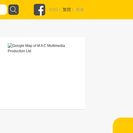
ENG
|
繁體
|
简体