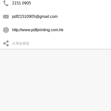
2151 0905
pdf21510905@gmail.com
http://www.pdfprinting.com.hk
分享給朋友