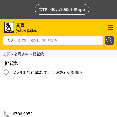
立即下載yp1083手機app
主頁
> 公司資料 > 輕鬆飲
輕鬆飲
尖沙咀 加連威老道34-36號GI商場地下
6796 9952