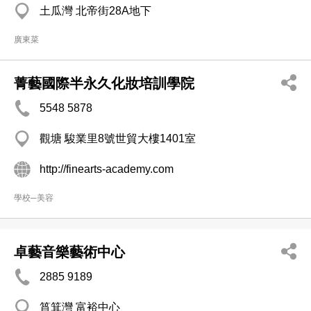
土瓜灣 北帝街28A地下
廣東菜
菁藝國際半永久化妝培訓學院
5548 5878
觀塘 駿業里8號世貿大樓1401室
http://finearts-academy.com
學校─美容
卓藝音樂藝術中心
2885 9189
筲箕灣 富裕中心