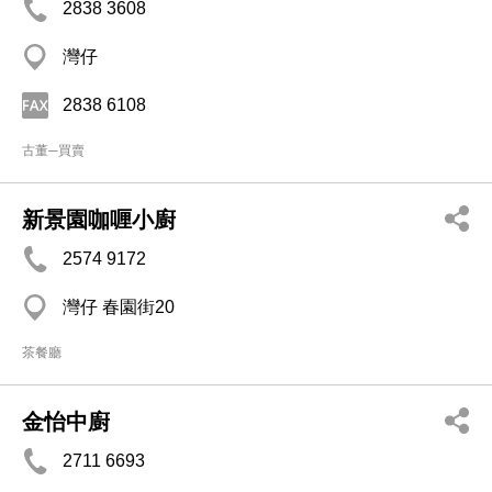
2838 3608
灣仔
2838 6108
古董─買賣
新景園咖喱小廚
2574 9172
灣仔 春園街20
茶餐廳
金怡中廚
2711 6693