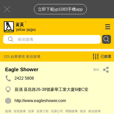
立即下載yp1083手機app
225 結果發現
衛浴玻璃
已篩選
Eagle Shower
贊助
2422 5808
葵涌 葵昌路26-38號豪華工業大廈6樓C室
http://www.eagleshower.com
玻璃
浴室玻璃
浴屏
浴屏工程
浴屏公司
間隔玻璃
衛浴
衛浴玻璃