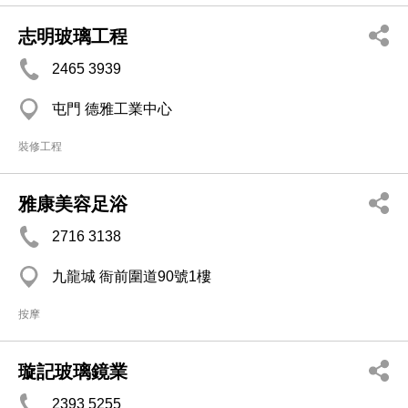
志明玻璃工程
2465 3939
屯門 德雅工業中心
裝修工程
雅康美容足浴
2716 3138
九龍城 衙前圍道90號1樓
按摩
璇記玻璃鏡業
2393 5255