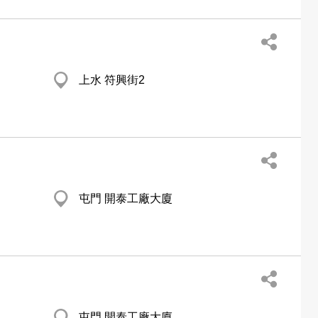
上水 符興街2
屯門 開泰工廠大廈
屯門 開泰工廠大廈