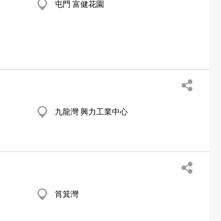
屯門 富健花園
九龍灣 興力工業中心
筲箕灣