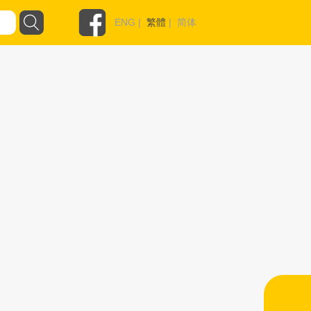
ENG
|
繁體
|
简体