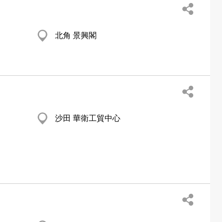
北角 景興閣
沙田 華衛工貿中心