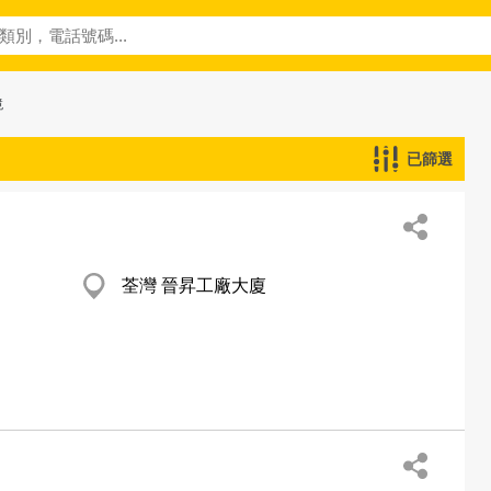
鏡
已篩選
荃灣 晉昇工廠大廈