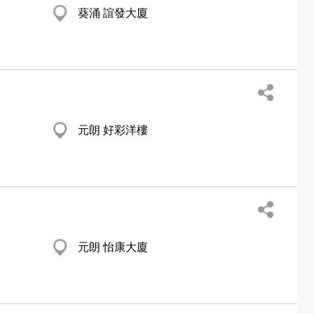
葵涌 誼發大廈
元朗 好彩洋樓
元朗 怡康大廈