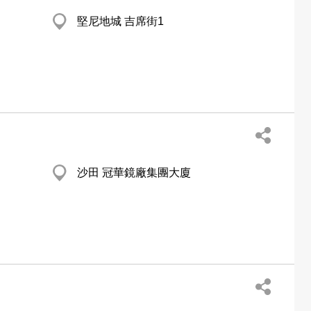
堅尼地城 吉席街1
沙田 冠華鏡廠集團大廈