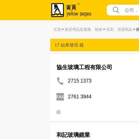
主頁
>
家居用品及服務、寵物
>
浴室、清潔用品
> 
17 結果發現
鏡
協生玻璃工程有限公司
2715 1373
2761 3944
鏡
和記玻璃鏡業